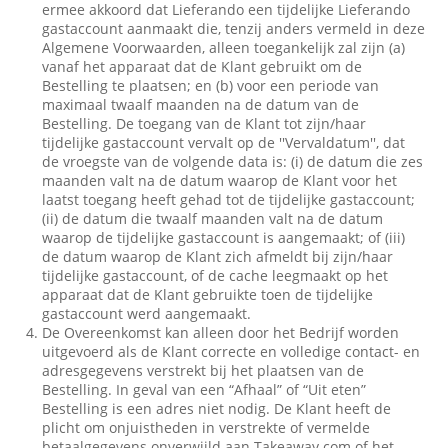
ermee akkoord dat Lieferando een tijdelijke Lieferando
gastaccount aanmaakt die, tenzij anders vermeld in deze
Algemene Voorwaarden, alleen toegankelijk zal zijn (a)
vanaf het apparaat dat de Klant gebruikt om de
Bestelling te plaatsen; en (b) voor een periode van
maximaal twaalf maanden na de datum van de
Bestelling. De toegang van de Klant tot zijn/haar
tijdelijke gastaccount vervalt op de ''Vervaldatum'', dat
de vroegste van de volgende data is: (i) de datum die zes
maanden valt na de datum waarop de Klant voor het
laatst toegang heeft gehad tot de tijdelijke gastaccount;
(ii) de datum die twaalf maanden valt na de datum
waarop de tijdelijke gastaccount is aangemaakt; of (iii)
de datum waarop de Klant zich afmeldt bij zijn/haar
tijdelijke gastaccount, of de cache leegmaakt op het
apparaat dat de Klant gebruikte toen de tijdelijke
gastaccount werd aangemaakt.
De Overeenkomst kan alleen door het Bedrijf worden
uitgevoerd als de Klant correcte en volledige contact- en
adresgegevens verstrekt bij het plaatsen van de
Bestelling. In geval van een “Afhaal” of “Uit eten”
Bestelling is een adres niet nodig. De Klant heeft de
plicht om onjuistheden in verstrekte of vermelde
betaalgegevens onverwijld aan Takeaway.com of het